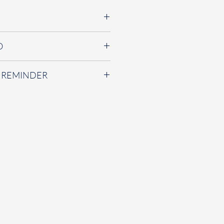
O
紐西蘭鮑魚貝、925銀針
4x3x1 (cm)
粉專詢問約賞購買。如有任何疑問
 REMINDER
們將盡力為您解答。
小提袋、首飾夾鏈袋、拭銀布、
夾鏈袋內，避免長時間接觸空氣而
化為正常現象，可用拭銀布擦拭氧
擦拭
)
。洗澡、游泳、泡溫泉或長時
質
(
化妝保養品等
)
都建議將飾品取
拿取，金屬部分有延展性，若因施
狀，不影響本身結構。