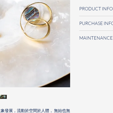
PRODUCT INFO
年代-
    2020
PURCHASE INF
材質-
    黃銅、 
尺寸-
    4x2x0.6； 
-
意者歡迎來電或至
MAINTENANCE
歡迎聯絡我們，我
-
包裝附贈
/
禮品盒、
不配戴時可收藏於
名片、保養小卡
加速氧化。金屬氧
化部分
(
請避免用力
間接觸任何化學物
下。配戴時請溫柔
力變形可輕凹回原
象發展，流動於空間於人體， 無始也無