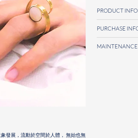
PRODUCT INFO
年代- 
  2020
PURCHASE INF
材質- 
  黃銅、 珠母
尺寸- 
  3x2.5x2 (cm
-
意者歡迎來電或至
MAINTENANCE
歡迎聯絡我們，我
-
包裝附贈
/
禮品盒、
不配戴時可收藏於
名片、保養小卡
加速氧化。金屬氧
化部分
(
請避免用力
間接觸任何化學物
下。配戴時請溫柔
力變形可輕凹回原
象發展，流動於空間於人體， 無始也無