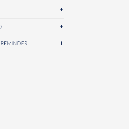
O
貝
)
粉專詢問約賞購買。如有任何疑問
 REMINDER
們將盡力為您解答。
小提袋、首飾夾鏈袋、拭銀布、
夾鏈袋內，避免長時間接觸空氣而
化為正常現象，可用拭銀布擦拭氧
擦拭
)
。洗澡、游泳、泡溫泉或長時
質
(
化妝保養品等
)
都建議將飾品取
拿取，金屬部分有延展性，若因施
狀，不影響本身結構。